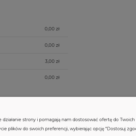
ZAWIERA
0,00 zł
NYCH
ŁATNOŚCI
0,00 zł
3,00 zł
0,00 zł
PŁATNOŚCI I DOSTAWA
INFORMACJ
ne działanie strony i pomagają nam dostosować ofertę do Twoic
cie plików do swoich preferencji, wybierając opcję "Dostosuj zgo
Formy płatności
Regulaminy