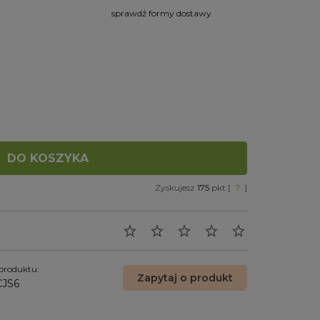
sprawdź formy dostawy
 nie zawiera ewentualnych
tów płatności
DO KOSZYKA
Zyskujesz
175
pkt [
?
]
produktu:
Zapytaj o produkt
JS6