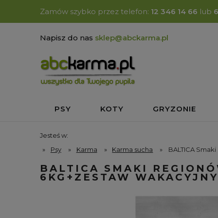
Zamów szybko przez telefon:
12 346 14 66
lub
Napisz do nas
sklep@abckarma.pl
PSY
KOTY
GRYZONIE
Jesteś w:
»
Psy
»
Karma
»
Karma sucha
»
BALTICA Smaki 
BALTICA SMAKI REGIONÓ
6KG+ZESTAW WAKACYJNY