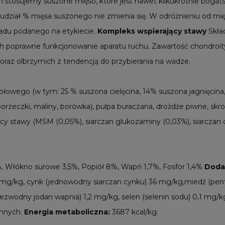
 stosujemy suszone mięso, które jest nawet kilkukrotnie bogat
udział % mięsa suszonego nie zmienia się. W odróżnieniu od mi
ładu podanego na etykiecie.
Kompleks wspierający stawy
Skła
ch poprawne funkcjonowanie aparatu ruchu. Zawartość chondroity
raz olbrzymich z tendencją do przybierania na wadze.
wołowego (w tym: 25 % suszona cielęcina, 14% suszona jagnięcina
 porzeczki, maliny, borówka), pulpa buraczana, drożdże piwne, skr
jący stawy (MSM (0,05%), siarczan glukozaminy (0,03%), siarczan 
, Włókno surowe 3,5%, Popiół 8%, Wapń 1,7%, Fosfor 1,4%
Dodat
6 mg/kg, cynk (jednowodny siarczan cynku) 36 mg/kg,miedź (pent
wodny jodan wapnia) 1,2 mg/kg, selen (selenin sodu) 0,1 mg/
linnych.
Energia metaboliczna:
3687 kcal/kg.