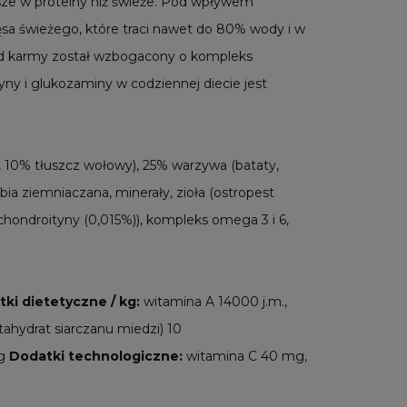
sze w proteiny niż świeże. Pod wpływem
ęsa świeżego, które traci nawet do 80% wody i w
d karmy został wzbogacony o kompleks
ny i glukozaminy w codziennej diecie jest
, 10% tłuszcz wołowy), 25% warzywa (bataty,
obia ziemniaczana, minerały, zioła (ostropest
chondroityny (0,015%)), kompleks omega 3 i 6,
ki dietetyczne / kg:
witamina A 14000 j.m.,
ahydrat siarczanu miedzi) 10
kg
Dodatki technologiczne:
witamina C 40 mg,