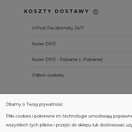
KOSZTY DOSTAWY
CENA NIE 
InPost Paczkomaty 24/7
EWENTUAL
KOSZTÓW P
Kurier DPD
Kurier DPD - Pobranie
(- Pobranie)
Odbiór osobisty
Dbamy o Twoją prywatność
POMOC
MOJE KONTO
Pliki cookies i pokrewne im technologie umożliwiają popraw
wszystkich tych plików i przejść do sklepu lub dostosować uży
Zwroty i reklamacje
Twoje zamówienia