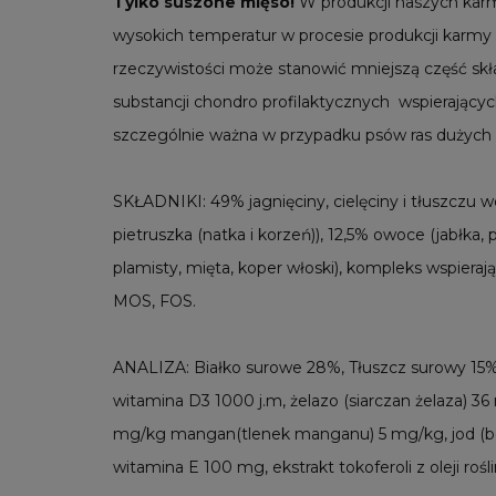
Tylko suszone mięso!
W produkcji naszych karm
wysokich temperatur w procesie produkcji karmy 
rzeczywistości może stanowić mniejszą część sk
substancji chondro profilaktycznych wspierający
szczególnie ważna w przypadku psów ras dużych o
SKŁADNIKI: 49% jagnięciny, cielęciny i tłuszczu 
pietruszka (natka i korzeń)), 12,5% owoce (jabłka,
plamisty, mięta, koper włoski), kompleks wspiera
MOS, FOS.
ANALIZA: Białko surowe 28%, Tłuszcz surowy 15%
witamina D3 1000 j.m, żelazo (siarczan żelaza) 3
mg/kg mangan(tlenek manganu) 5 mg/kg, jod (bez
witamina E 100 mg, ekstrakt tokoferoli z oleji roś