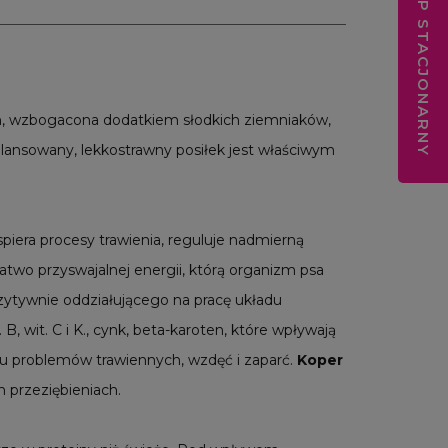
SKLEP STACJONARNY
, wzbogacona dodatkiem słodkich ziemniaków,
ansowany, lekkostrawny posiłek jest właściwym
piera procesy trawienia, reguluje nadmierną
łatwo przyswajalnej energii, którą organizm psa
zytywnie oddziałującego na pracę układu
B, wit. C i K., cynk, beta-karoten, które wpływają
iu problemów trawiennych, wzdęć i zaparć.
Koper
h przeziębieniach.