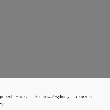
E
O NAS
h potrzeb. Możesz zaakceptować wykorzystanie przez nas
dy".
Kontakt i dane firmy