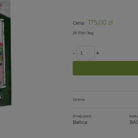
Cena
kosz
175,00 zł
Cena:
29.17zł / 1kg
Ocena:
Producent:
Kod 
Baltica
BAC