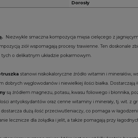
Dorosły
ą.
Niezwykle smaczna kompozycja mięsa cielęcego z jagnięcym
ozycją ziół wspomagają procesy trawienne. Ten doskonale zbil
 tych o delikatnym układzie pokarmowym.
etruszka
stanowi niskokaloryczne źródło witamin i minerałów, ws
m dobrych węglowodanów i niewielkiej ilości białka. Dostarczają 
iny
są źródłem magnezu, potasu, kwasu foliowego i błonnika, po
ści antyoksydantów oraz cenne witaminy i minerały, tj. wit. z gr. 
dostarcza dużą ilość przeciwutleniaczy, co pomaga w łagodzen
nie lecznicze dla żołądka i jelit, a także pomagają przy łagodnyc