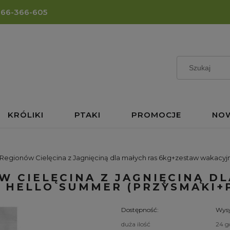
666-366-605
KRÓLIKI
PTAKI
PROMOCJE
NO
Regionów Cielęcina z Jagnięciną dla małych ras 6kg+zestaw wakacyj
W CIELĘCINA Z JAGNIĘCINĄ D
 HELLO SUMMER (PRZYSMAKI+P
Dostępność:
Wysy
duża ilość
24 g