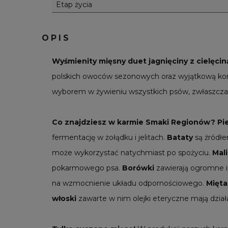
Etap życia
OPIS
Wyśmienity mięsny duet jagnięciny z cielęcin
polskich owoców sezonowych oraz wyjątkową komp
wyborem w żywieniu wszystkich psów, zwłaszcza
Co znajdziesz w karmie Smaki Regionów?
Pi
fermentację w żołądku i jelitach.
Bataty
są źródłe
może wykorzystać natychmiast po spożyciu.
Mal
pokarmowego psa.
Borówki
zawierają ogromne ilo
na wzmocnienie układu odpornościowego.
Mięta
włoski
zawarte w nim olejki eteryczne mają działa