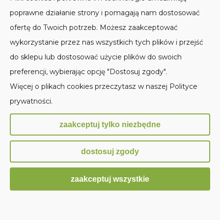
SKLEP STACJONARNY
MOJE KONTO
poprawne działanie strony i pomagają nam dostosować
ofertę do Twoich potrzeb. Możesz zaakceptować
PŁATNOŚCI I DOSTAWA
wykorzystanie przez nas wszystkich tych plików i przejść
INFORMACJE
do sklepu lub dostosować użycie plików do swoich
preferencji, wybierając opcję "Dostosuj zgody".
O NAS
Więcej o plikach cookies przeczytasz w naszej Polityce
prywatności.
Sklep internetowy Shoper.pl
zaakceptuj tylko niezbędne
dostosuj zgody
zaakceptuj wszystkie