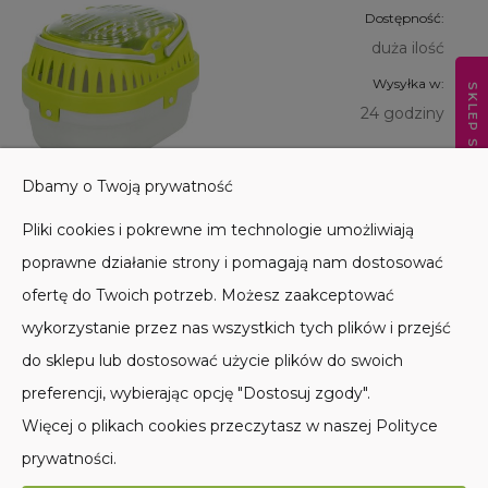
Dostępność:
duża ilość
Wysyłka w:
SKLEP STACJONARNY
24 godziny
36,00 zł
Dbamy o Twoją prywatność
Do koszyka
Pliki cookies i pokrewne im technologie umożliwiają
poprawne działanie strony i pomagają nam dostosować
ofertę do Twoich potrzeb. Możesz zaakceptować
wykorzystanie przez nas wszystkich tych plików i przejść
do sklepu lub dostosować użycie plików do swoich
POMOC
preferencji, wybierając opcję "Dostosuj zgody".
Więcej o plikach cookies przeczytasz w naszej Polityce
MOJE KONTO
prywatności.