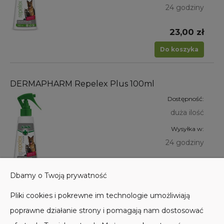
24 godziny
23,00 zł
Do koszyka
DERMAPHARM Repelex Plus 100ml
Dostępność:
duża ilość
Wysyłka w:
24 godziny
32,00 zł
Dbamy o Twoją prywatność
Do koszyka
Pliki cookies i pokrewne im technologie umożliwiają
poprawne działanie strony i pomagają nam dostosować