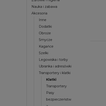
Zdrowie i higiena
Nauka i zabawa
Akcesoria
Inne
Dodatki
Obroże
Smycze
Kagańce
Szelki
Legowiska i torby
Ubranka i adresówki
Transportery i klatki
Klatki
Transportery
Pasy
bezpieczeństw