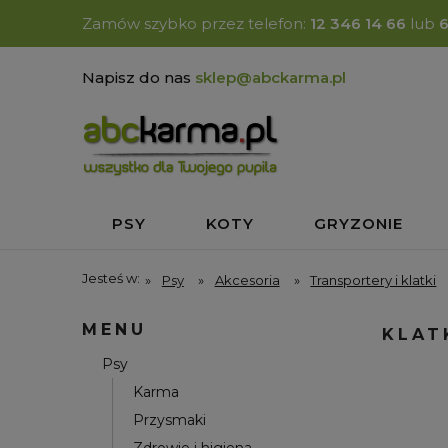
Zamów szybko przez telefon:
12 346 14 66
lub
Napisz do nas
sklep@abckarma.pl
PSY
KOTY
GRYZONIE
Jesteś w:
»
Psy
»
Akcesoria
»
Transportery i klatki
MENU
KLAT
Psy
Karma
Przysmaki