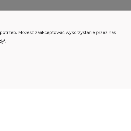
Do koszyka
10,90 zł
102,00 zł
a
h potrzeb. Możesz zaakceptować wykorzystanie przez nas
dy".
E
O NAS
Kontakt i dane firmy
ności