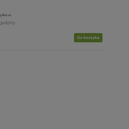
yłka w:
godziny
Do koszyka