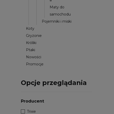
a
Maty do
samochodu
Pojemniki i miski
Koty
Gryzonie
Króliki
Ptaki
Nowości
Promocje
Opcje przeglądania
Producent
Trixie