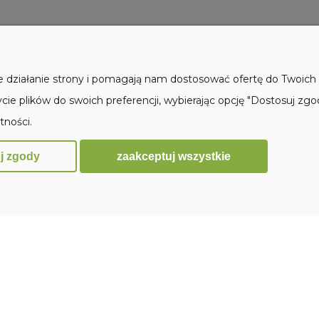
as 3kg
dla kota 50g
Do koszyka
Do koszyk
ł
7,90 zł
ne działanie strony i pomagają nam dostosować ofertę do Twoic
cie plików do swoich preferencji, wybierając opcję "Dostosuj zgo
tności.
zaakceptuj wszystkie
j zgody
PŁATNOŚCI I DOSTAWA
INFORMACJ
Formy płatności
Regulaminy
Formy dostawy
Polityka prywat
Sklep internetowy Shoper.pl