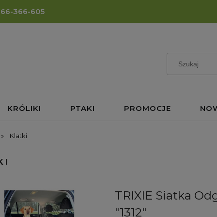
666-366-605
KRÓLIKI
PTAKI
PROMOCJE
NO
»
Klatki
KI
TRIXIE Siatka O
"1312"