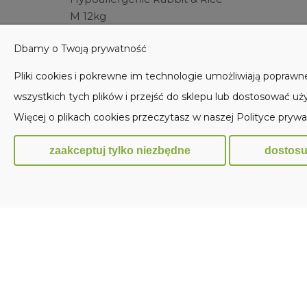
M 12kg
dużych r
Dbamy o Twoją prywatność
Do koszyka
315,00 zł
99,00 z
Pliki cookies i pokrewne im technologie umożliwiają popraw
wszystkich tych plików i przejść do sklepu lub dostosować uży
Więcej o plikach cookies przeczytasz w naszej Polityce prywa
zaakceptuj tylko niezbędne
dostosu
POMOC
MOJE KONTO
Zwroty i reklamacje
Twoje zamówienia
Przechowalnia
Ustawienia konta