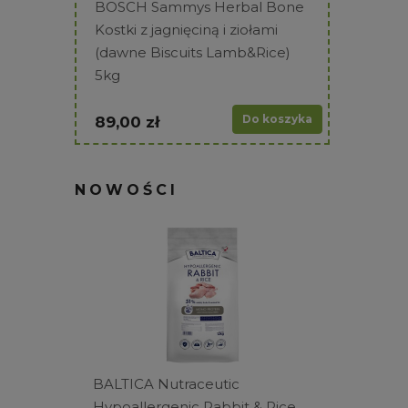
BOSCH Sammys Herbal Bone
TASTE O
Kostki z jagnięciną i ziołami
High Pr
(dawne Biscuits Lamb&Rice)
2x400g 
5kg
135,00 
Do koszyka
89,00 zł
NOWOŚCI
BALTICA Nutraceutic
BALTICA
Hypoallergenic Rabbit & Rice
Kaczka z