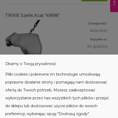
TRIXIE Szelki Xcat "41896"
Dostępność:
duża ilość
Wysyłka w:
24 godziny
57,00 zł
Dbamy o Twoją prywatność
Do koszyka
Pliki cookies i pokrewne im technologie umożliwiają
poprawne działanie strony i pomagają nam dostosować
ofertę do Twoich potrzeb. Możesz zaakceptować
wykorzystanie przez nas wszystkich tych plików i przejść
do sklepu lub dostosować użycie plików do swoich
POMOC
preferencji, wybierając opcję "Dostosuj zgody".