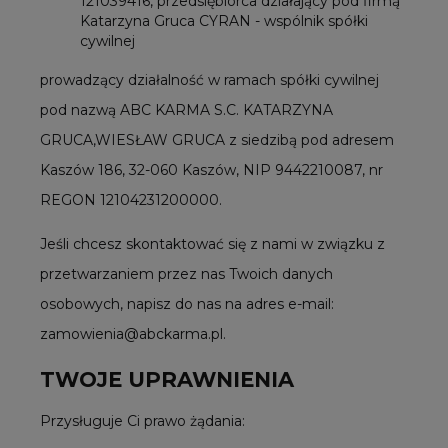
121039416, przedsiębiorca działający pod firmą
Katarzyna Gruca CYRAN - wspólnik spółki
cywilnej
prowadzący działalność w ramach spółki cywilnej
pod nazwą ABC KARMA S.C. KATARZYNA
GRUCA,WIESŁAW GRUCA z siedzibą pod adresem
Kaszów 186, 32-060 Kaszów, NIP 9442210087, nr
REGON 12104231200000.
Jeśli chcesz skontaktować się z nami w związku z
przetwarzaniem przez nas Twoich danych
osobowych, napisz do nas na adres e-mail:
zamowienia@abckarma.pl.
TWOJE UPRAWNIENIA
Przysługuje Ci prawo żądania: