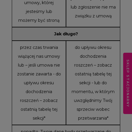
umowy, której
lub zgłoszenie nie ma
jesteśmy lub
związku z umową
możemy być stroną
Jak długo?
przez czas trwania
do upływu okresu
wiążącej nas umowy
dochodzenia
SKLEP STACJONARNY
lub – jeśli umowa nie
roszczeń – zobacz
zostanie zawarta - do
ostatnią tabelę tej
upływu okresu
sekcji - lub do
dochodzenia
momentu, w którym
roszczeń – zobacz
uwzględnimy Twój
ostatnią tabelę tej
sprzeciw wobec
sekcji*
przetwarzania*
ponadto, Twoje dane będą przetwarzane do