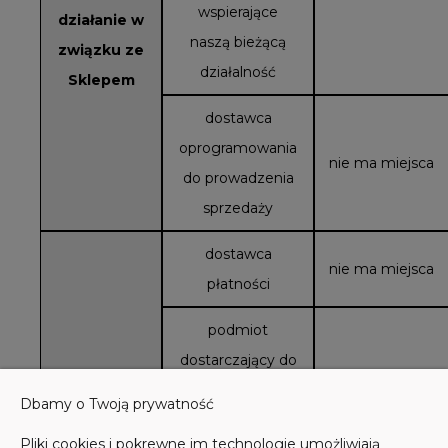
wspierające
działanie w
naszą bieżącą
związku ze
działalność
Sklepem
dostawca
oprogramowania
nie ma miejsca
do prowadzenia
sprzedaży
dostawca
nie ma miejsca
płatności
podmiot
dostarczający do
Ciebie produkt –
Dbamy o Twoją prywatność
chyba że
nie ma miejsca
Pliki cookies i pokrewne im technologie umożliwiają