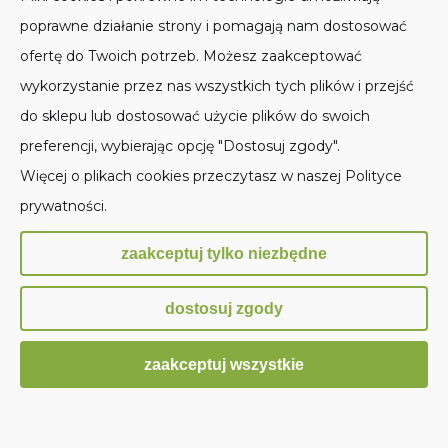
wybrałeś opcję
poprawne działanie strony i pomagają nam dostosować
odbioru
ofertę do Twoich potrzeb. Możesz zaakceptować
osobistego
wykorzystanie przez nas wszystkich tych plików i przejść
złożenie
dostawca
do sklepu lub dostosować użycie plików do swoich
zamówienia
oprogramowania
preferencji, wybierając opcję "Dostosuj zgody".
w Sklepie
ułatwiającego
Więcej o plikach cookies przeczytasz w naszej Polityce
prowadzenie
nie ma miejsca
prywatności.
działalności (np.
zaakceptuj tylko niezbędne
oprogramowanie
księgowe)
dostosuj zgody
biuro
nie ma miejsca
zaakceptuj wszystkie
rachunkowe
podmiot
zapewniający
nie ma miejsca