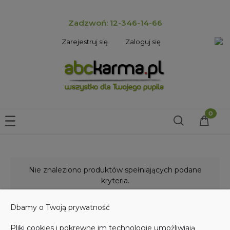
Zadzwoń: 12-346-14-66
Zarejestruj się
Zaloguj się
Nie znaleziono produktów spełniających podane
kryteria.
Dbamy o Twoją prywatność
Pliki cookies i pokrewne im technologie umożliwiają