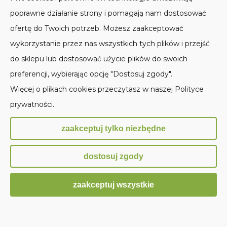
SKLEP STACJONARNY
POMOC
poprawne działanie strony i pomagają nam dostosować
ofertę do Twoich potrzeb. Możesz zaakceptować
MOJE KONTO
wykorzystanie przez nas wszystkich tych plików i przejść
PŁATNOŚCI I DOSTAWA
do sklepu lub dostosować użycie plików do swoich
preferencji, wybierając opcję "Dostosuj zgody".
INFORMACJE
Więcej o plikach cookies przeczytasz w naszej Polityce
prywatności.
O NAS
zaakceptuj tylko niezbędne
Sklep internetowy Shoper.pl
dostosuj zgody
zaakceptuj wszystkie