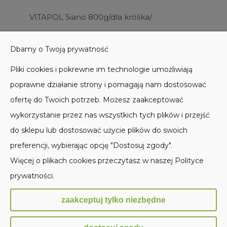
VITAPOL Siano 800g/dla królika/
13,50 zł
Dbamy o Twoją prywatność
Do koszyka
Pliki cookies i pokrewne im technologie umożliwiają
poprawne działanie strony i pomagają nam dostosować
ofertę do Twoich potrzeb. Możesz zaakceptować
wykorzystanie przez nas wszystkich tych plików i przejść
do sklepu lub dostosować użycie plików do swoich
POMOC
preferencji, wybierając opcję "Dostosuj zgody".
Więcej o plikach cookies przeczytasz w naszej Polityce
MOJE KONTO
prywatności.
PŁATNOŚCI I DOSTAWA
zaakceptuj tylko niezbędne
INFORMACJE