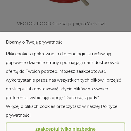
VECTOR FOOD Giczka jagnięca York 1szt
9,90 zł
Dbamy o Twoją prywatność
Do koszyka
Pliki cookies i pokrewne im technologie umożliwiają
poprawne działanie strony i pomagają nam dostosować
ofertę do Twoich potrzeb. Możesz zaakceptować
wykorzystanie przez nas wszystkich tych plików i przejść
do sklepu lub dostosować użycie plików do swoich
POMOC
preferencji, wybierając opcję "Dostosuj zgody".
Więcej o plikach cookies przeczytasz w naszej Polityce
MOJE KONTO
prywatności.
PŁATNOŚCI I DOSTAWA
zaakceptuj tylko niezbędne