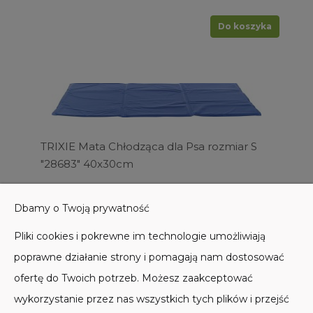
Do koszyka
TRIXIE Mata Chłodząca dla Psa rozmiar S
"28683" 40x30cm
31,00 zł
Dbamy o Twoją prywatność
Do koszyka
Pliki cookies i pokrewne im technologie umożliwiają
poprawne działanie strony i pomagają nam dostosować
ofertę do Twoich potrzeb. Możesz zaakceptować
wykorzystanie przez nas wszystkich tych plików i przejść