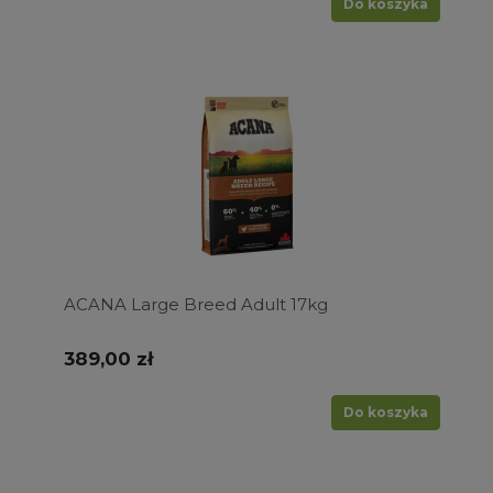
Do koszyka
ACANA Large Breed Adult 17kg
389,00 zł
Do koszyka