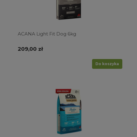
ACANA Light Fit Dog 6kg
209,00 zł
Do koszyka