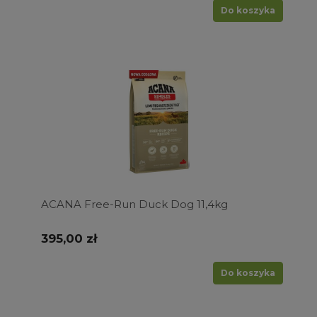
Do koszyka
ACANA Free-Run Duck Dog 11,4kg
395,00 zł
Do koszyka