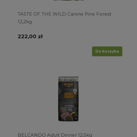
TASTE OF THE WILD Canine Pine Forest
12,2kg
222,00 zł
Do koszyka
BELCANDO Adult Dinner 12,5kg