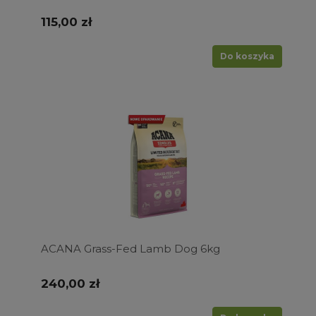
115,00 zł
Do koszyka
ACANA Grass-Fed Lamb Dog 6kg
240,00 zł