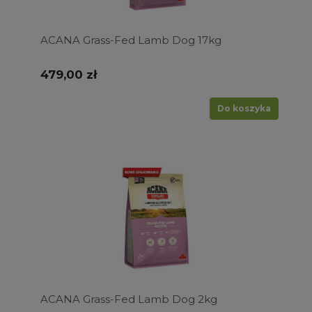
ACANA Grass-Fed Lamb Dog 17kg
479,00 zł
Do koszyka
ACANA Grass-Fed Lamb Dog 2kg