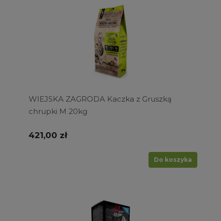
WIEJSKA ZAGRODA Kaczka z Gruszką
chrupki M 20kg
421,00 zł
Do koszyka