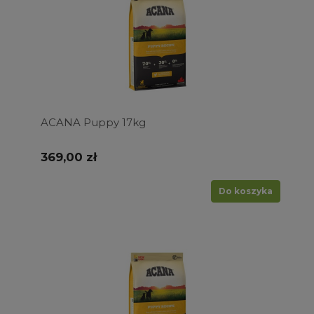
ACANA Puppy 17kg
369,00 zł
Do koszyka