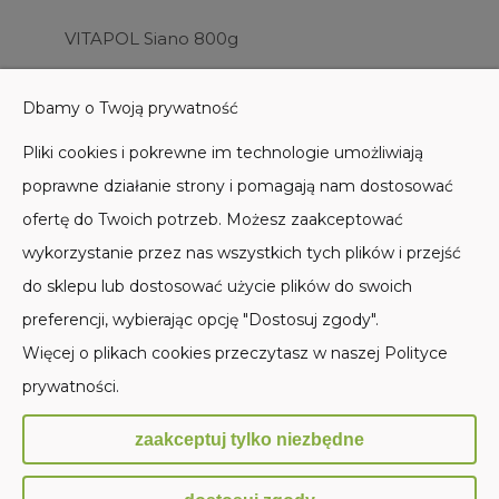
VITAPOL Siano 800g
13,50 zł
Dbamy o Twoją prywatność
Do koszyka
Pliki cookies i pokrewne im technologie umożliwiają
poprawne działanie strony i pomagają nam dostosować
ofertę do Twoich potrzeb. Możesz zaakceptować
wykorzystanie przez nas wszystkich tych plików i przejść
do sklepu lub dostosować użycie plików do swoich
POMOC
preferencji, wybierając opcję "Dostosuj zgody".
Więcej o plikach cookies przeczytasz w naszej Polityce
MOJE KONTO
prywatności.
PŁATNOŚCI I DOSTAWA
zaakceptuj tylko niezbędne
INFORMACJE