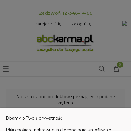
Zadzwoń: 12-346-14-66
Zarejestruj się
Zaloguj się
Nie znaleziono produktów spełniających podane
kryteria.
Dbamy o Twoją prywatność
Pliki cookies i pokrewne im technologie umożliwiają