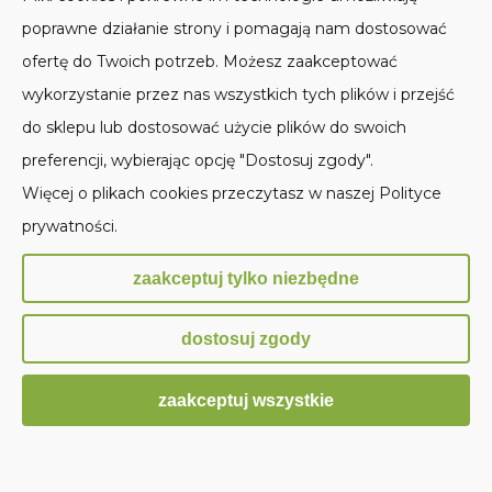
SKLEP STACJONARNY
POMOC
poprawne działanie strony i pomagają nam dostosować
ofertę do Twoich potrzeb. Możesz zaakceptować
MOJE KONTO
wykorzystanie przez nas wszystkich tych plików i przejść
PŁATNOŚCI I DOSTAWA
do sklepu lub dostosować użycie plików do swoich
preferencji, wybierając opcję "Dostosuj zgody".
INFORMACJE
Więcej o plikach cookies przeczytasz w naszej Polityce
prywatności.
O NAS
zaakceptuj tylko niezbędne
Sklep internetowy Shoper.pl
dostosuj zgody
zaakceptuj wszystkie