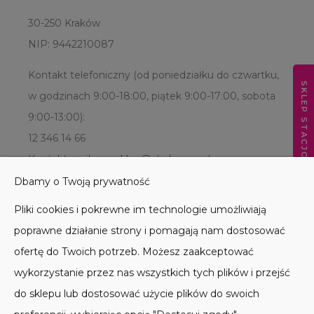
30-250 Kraków
NIP: 9442210087
Kontakt telefoniczny (od poniedziałku do czwartku,
SKLEP STACJONARNY
w godzinach 9:00-18:00, piątek 9:00-17:00, sobota
9:00-13:00):
12 346 14 66
Kontakt mailowy: sklep@abckarma.pl
Dbamy o Twoją prywatność
Pliki cookies i pokrewne im technologie umożliwiają
poprawne działanie strony i pomagają nam dostosować
ofertę do Twoich potrzeb. Możesz zaakceptować
wykorzystanie przez nas wszystkich tych plików i przejść
do sklepu lub dostosować użycie plików do swoich
POMOC