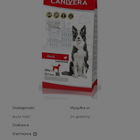
Dostępność:
Wysyłka w:
duża ilość
24 godziny
Dostawa:
Darmowa
Cena nie zawiera ewentualnych kosztów płatności