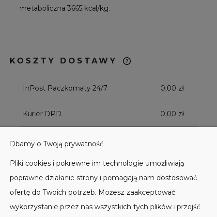
metaboliczna 3665 kcal/kg.
KOSZTY DOSTAWY
CENA NIE ZAWIERA EWENTUALNYCH
KOSZTÓW PŁATNOŚCI
InPost Paczkomaty 24/7
0,00 zł
Kurier DPD
0,00 zł
Kurier DPD - Pobranie
(- Pobranie)
3,00 zł
Dbamy o Twoją prywatność
Pliki cookies i pokrewne im technologie umożliwiają
Odbiór osobisty
0,00 zł
poprawne działanie strony i pomagają nam dostosować
ofertę do Twoich potrzeb. Możesz zaakceptować
wykorzystanie przez nas wszystkich tych plików i przejść