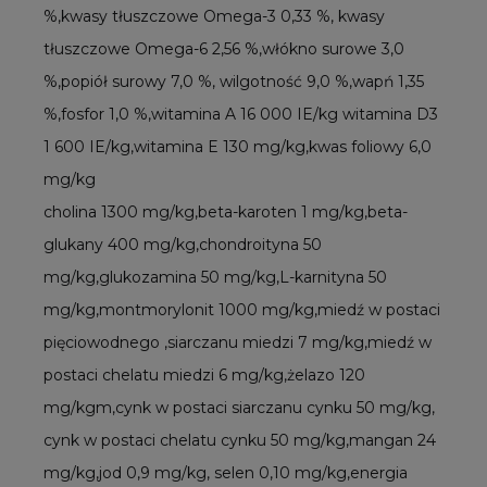
%,kwasy tłuszczowe Omega-3 0,33 %, kwasy
tłuszczowe Omega-6 2,56 %,włókno surowe 3,0
%,popiół surowy 7,0 %, wilgotność 9,0 %,wapń 1,35
%,fosfor 1,0 %,witamina A 16 000 IE/kg witamina D3
1 600 IE/kg,witamina E 130 mg/kg,kwas foliowy 6,0
mg/kg
cholina 1300 mg/kg,beta-karoten 1 mg/kg,beta-
glukany 400 mg/kg,chondroityna 50
mg/kg,glukozamina 50 mg/kg,L-karnityna 50
mg/kg,montmorylonit 1000 mg/kg,miedź w postaci
pięciowodnego ,siarczanu miedzi 7 mg/kg,miedź w
postaci chelatu miedzi 6 mg/kg,żelazo 120
mg/kgm,cynk w postaci siarczanu cynku 50 mg/kg,
cynk w postaci chelatu cynku 50 mg/kg,mangan 24
mg/kg,jod 0,9 mg/kg, selen 0,10 mg/kg,energia