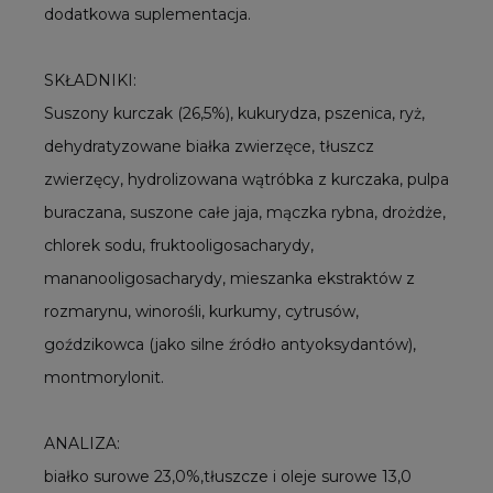
dodatkowa suplementacja.
SKŁADNIKI:
Suszony kurczak (26,5%), kukurydza, pszenica, ryż,
dehydratyzowane białka zwierzęce, tłuszcz
zwierzęcy, hydrolizowana wątróbka z kurczaka, pulpa
buraczana, suszone całe jaja, mączka rybna, drożdże,
chlorek sodu, fruktooligosacharydy,
mananooligosacharydy, mieszanka ekstraktów z
rozmarynu, winorośli, kurkumy, cytrusów,
goździkowca (jako silne źródło antyoksydantów),
montmorylonit.
ANALIZA:
białko surowe 23,0%,tłuszcze i oleje surowe 13,0