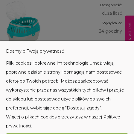
Dostępność:
duża ilość
Wysyłka w:
SKLEP STACJONARNY
24 godziny
59,90 zł
Dbamy o Twoją prywatność
Do koszyka
Pliki cookies i pokrewne im technologie umożliwiają
poprawne działanie strony i pomagają nam dostosować
ofertę do Twoich potrzeb. Możesz zaakceptować
wykorzystanie przez nas wszystkich tych plików i przejść
do sklepu lub dostosować użycie plików do swoich
POMOC
preferencji, wybierając opcję "Dostosuj zgody".
Więcej o plikach cookies przeczytasz w naszej Polityce
MOJE KONTO
prywatności.