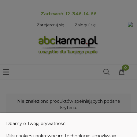
Zadzwoń: 12-346-14-66
Zarejestruj się
Zaloguj się
Nie znaleziono produktów spełniających podane
kryteria.
Dbamy o Twoją prywatność
Pliki cookies i pokrewne im technologie umożliwiają