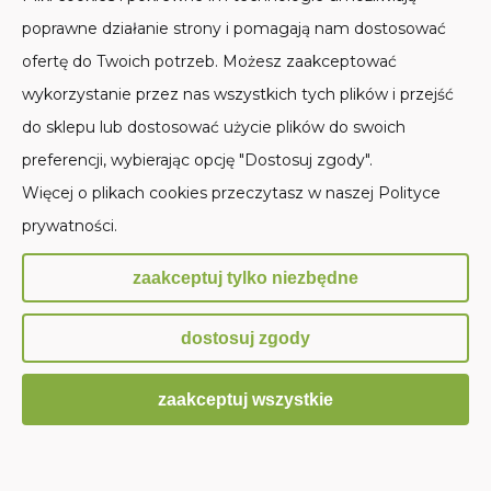
SKLEP STACJONARNY
POMOC
poprawne działanie strony i pomagają nam dostosować
ofertę do Twoich potrzeb. Możesz zaakceptować
MOJE KONTO
wykorzystanie przez nas wszystkich tych plików i przejść
PŁATNOŚCI I DOSTAWA
do sklepu lub dostosować użycie plików do swoich
preferencji, wybierając opcję "Dostosuj zgody".
INFORMACJE
Więcej o plikach cookies przeczytasz w naszej Polityce
prywatności.
O NAS
zaakceptuj tylko niezbędne
Sklep internetowy Shoper.pl
dostosuj zgody
zaakceptuj wszystkie